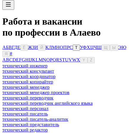
Работа и вакансии
по профессии в Алаево
А
Б
В
Г
Д
Е
Ж
З
И
К
Л
М
Н
О
П
Р
С
У
Ф
Х
Ц
Ч
Ш
Э
Ю
Ё
Й
Т
Щ
Ы
#
Я
A
B
C
D
E
F
G
H
I
J
K
L
M
N
O
P
Q
R
S
T
U
V
W
X
Y
Z
технический инженер
технический консультант
технический координатор
технический копирайтер
технический менеджер
технический менеджер проектов
технический переводчик
технический переводчик английского языка
технический персонал
технический писатель
технический писатель-аналитик
технический представитель
технический редактор