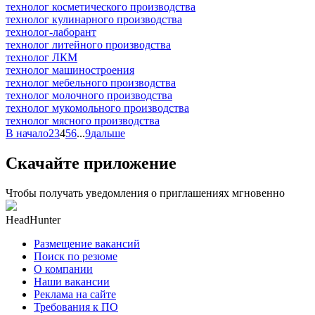
технолог косметического производства
технолог кулинарного производства
технолог-лаборант
технолог литейного производства
технолог ЛКМ
технолог машиностроения
технолог мебельного производства
технолог молочного производства
технолог мукомольного производства
технолог мясного производства
В начало
2
3
4
5
6
...
9
дальше
Скачайте приложение
Чтобы получать уведомления о приглашениях мгновенно
HeadHunter
Размещение вакансий
Поиск по резюме
О компании
Наши вакансии
Реклама на сайте
Требования к ПО