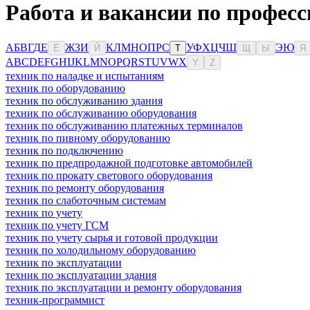
Работа и вакансии по професс
А
Б
В
Г
Д
Е
Ж
З
И
К
Л
М
Н
О
П
Р
С
У
Ф
Х
Ц
Ч
Ш
Э
Ю
Ё
Й
Т
Щ
Ы
Я
A
B
C
D
E
F
G
H
I
J
K
L
M
N
O
P
Q
R
S
T
U
V
W
X
Y
Z
техник по наладке и испытаниям
техник по оборудованию
техник по обслуживанию здания
техник по обслуживанию оборудования
техник по обслуживанию платежных терминалов
техник по пивному оборудованию
техник по подключению
техник по предпродажной подготовке автомобилей
техник по прокату светового оборудования
техник по ремонту оборудования
техник по слаботочным системам
техник по учету
техник по учету ГСМ
техник по учету сырья и готовой продукции
техник по холодильному оборудованию
техник по эксплуатации
техник по эксплуатации здания
техник по эксплуатации и ремонту оборудования
техник-программист