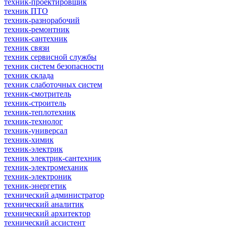
техник-проектировщик
техник ПТО
техник-разнорабочий
техник-ремонтник
техник-сантехник
техник связи
техник сервисной службы
техник систем безопасности
техник склада
техник слаботочных систем
техник-смотритель
техник-строитель
техник-теплотехник
техник-технолог
техник-универсал
техник-химик
техник-электрик
техник электрик-сантехник
техник-электромеханик
техник-электроник
техник-энергетик
технический администратор
технический аналитик
технический архитектор
технический ассистент