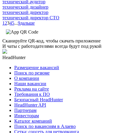
технический аудитор
технический дизайнер
технический директор
технический директор CTO
1
2
3
4
5
...
9
дальше
Сканируйте QR-код, чтобы скачать приложение
И чаты с работодателями всегда будут под рукой
HeadHunter
Размещение вакансий
Поиск по резюме
О компании
Наши вакансии
Реклама на сайте
Требования к ПО
Безопасный HeadHunter
HeadHunter API
Партнерам
Инвесторам
Каталог компаний
Поиск по вакансиям в Алаево
Сетка: соцсеть для нетворкинга