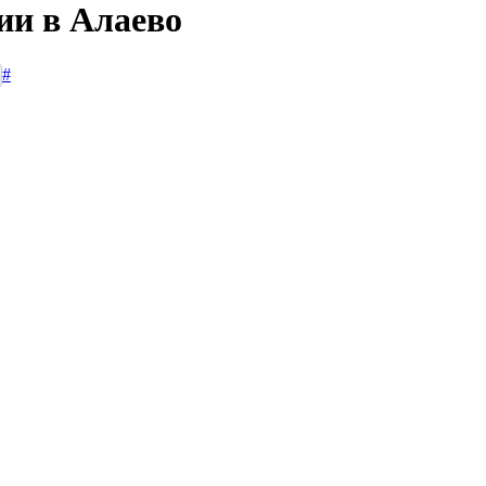
ии в Алаево
#