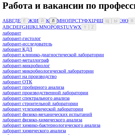
Работа и вакансии по професс
А
Б
В
Г
Д
Е
Ж
З
И
К
М
Н
О
П
Р
С
Т
У
Ф
Х
Ц
Ч
Ш
Э
Ю
Ё
Й
Л
Щ
Ы
Я
A
B
C
D
E
F
G
H
I
J
K
L
M
N
O
P
Q
R
S
T
U
V
W
X
Y
Z
лаборант
лаборант-гистолог
лаборант-исследователь
лаборант КДЛ
лаборант клинико-диагностической лаборатории
лаборант-металлограф
лаборант-микробиолог
лаборант микробиологической лаборатории
лаборант на производство
лаборант ОТК
лаборант пробирного анализа
лаборант производственной лаборатории
лаборант спектрального анализа
лаборант строительной лаборатории
лаборант углехимической лаборатории
лаборант физико-механических испытаний
лаборант физико-химического анализа
лаборант химико-бактериологического анализа
лаборант химического анализа