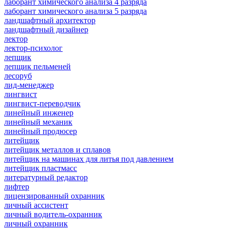
лаборант химического анализа 4 разряда
лаборант химического анализа 5 разряда
ландшафтный архитектор
ландшафтный дизайнер
лектор
лектор-психолог
лепщик
лепщик пельменей
лесоруб
лид-менеджер
лингвист
лингвист-переводчик
линейный инженер
линейный механик
линейный продюсер
литейщик
литейщик металлов и сплавов
литейщик на машинах для литья под давлением
литейщик пластмасс
литературный редактор
лифтер
лицензированный охранник
личный ассистент
личный водитель-охранник
личный охранник