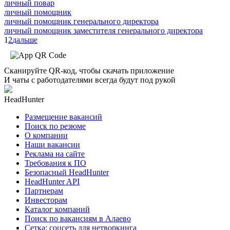
личный повар
личный помощник
личный помощник генерального директора
личный помощник заместителя генерального директора
1
2
дальше
Сканируйте QR-код, чтобы скачать приложение
И чаты с работодателями всегда будут под рукой
HeadHunter
Размещение вакансий
Поиск по резюме
О компании
Наши вакансии
Реклама на сайте
Требования к ПО
Безопасный HeadHunter
HeadHunter API
Партнерам
Инвесторам
Каталог компаний
Поиск по вакансиям в Алаево
Сетка: соцсеть для нетворкинга