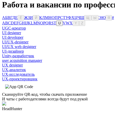
Работа и вакансии по професс
А
Б
В
Г
Д
Е
Ж
З
И
К
Л
М
Н
О
П
Р
С
Т
У
Ф
Х
Ц
Ч
Ш
Э
Ю
#
Ё
Й
Щ
Ы
Я
A
B
C
D
E
F
G
H
I
J
K
L
M
N
O
P
Q
R
S
T
V
W
X
U
Y
Z
UGC-креатор
UI designer
UI developer
UI/UX-designer
UI/UX web designer
UI-дизайнер
Unity-разработчик
user acquisition manager
UX designer
UX-аналитик
UX-исследователь
UX-проектировщик
Сканируйте QR-код, чтобы скачать приложение
И чаты с работодателями всегда будут под рукой
HeadHunter