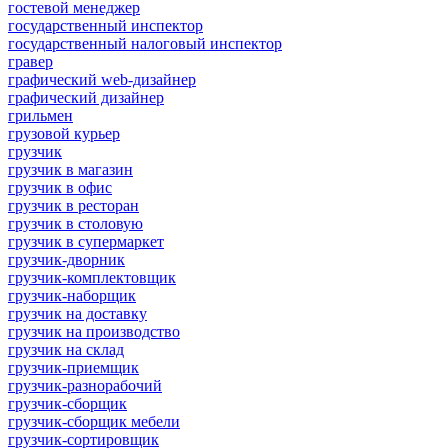
гостевой менеджер
государственный инспектор
государственный налоговый инспектор
гравер
графический web-дизайнер
графический дизайнер
грильмен
грузовой курьер
грузчик
грузчик в магазин
грузчик в офис
грузчик в ресторан
грузчик в столовую
грузчик в супермаркет
грузчик-дворник
грузчик-комплектовщик
грузчик-наборщик
грузчик на доставку
грузчик на производство
грузчик на склад
грузчик-приемщик
грузчик-разнорабочий
грузчик-сборщик
грузчик-сборщик мебели
грузчик-сортировщик