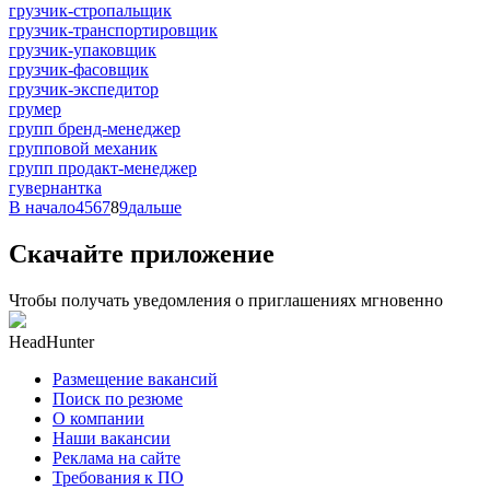
грузчик-стропальщик
грузчик-транспортировщик
грузчик-упаковщик
грузчик-фасовщик
грузчик-экспедитор
грумер
групп бренд-менеджер
групповой механик
групп продакт-менеджер
гувернантка
В начало
4
5
6
7
8
9
дальше
Скачайте приложение
Чтобы получать уведомления о приглашениях мгновенно
HeadHunter
Размещение вакансий
Поиск по резюме
О компании
Наши вакансии
Реклама на сайте
Требования к ПО