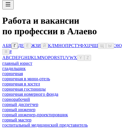
Работа и вакансии
по профессии в Алаево
А
Б
В
Д
Е
Ж
З
И
К
Л
М
Н
О
П
Р
С
Т
У
Ф
Х
Ц
Ч
Ш
Э
Ю
Г
Ё
Й
Щ
Ы
#
Я
A
B
C
D
E
F
G
H
I
J
K
L
M
N
O
P
Q
R
S
T
U
V
W
X
Y
Z
главный юрист
гладильщик
горничная
горничная в мини-отель
горничная в хостел
горничная гостиницы
горничная номерного фонда
горнорабочий
горный диспетчер
горный инженер
горный инженер-проектировщик
горный мастер
госпитальный медицинский представитель