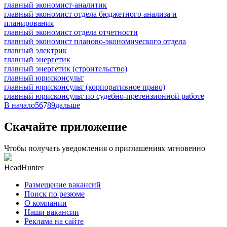
главный экономист-аналитик
главный экономист отдела бюджетного анализа и
планирования
главный экономист отдела отчетности
главный экономист планово-экономического отдела
главный электрик
главный энергетик
главный энергетик (строительство)
главный юрисконсульт
главный юрисконсульт (корпоративное право)
главный юрисконсульт по судебно-претензионной работе
В начало
5
6
7
8
9
дальше
Скачайте приложение
Чтобы получать уведомления о приглашениях мгновенно
HeadHunter
Размещение вакансий
Поиск по резюме
О компании
Наши вакансии
Реклама на сайте