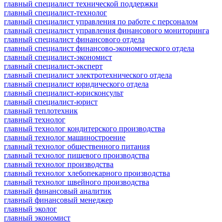
главный специалист технической поддержки
главный специалист-технолог
главный специалист управления по работе с персоналом
главный специалист управления финансового мониторинга
главный специалист финансового отдела
главный специалист финансово-экономического отдела
главный специалист-экономист
главный специалист-эксперт
главный специалист электротехнического отдела
главный специалист юридического отдела
главный специалист-юрисконсульт
главный специалист-юрист
главный теплотехник
главный технолог
главный технолог кондитерского производства
главный технолог машиностроение
главный технолог общественного питания
главный технолог пищевого производства
главный технолог производства
главный технолог хлебопекарного производства
главный технолог швейного производства
главный финансовый аналитик
главный финансовый менеджер
главный эколог
главный экономист