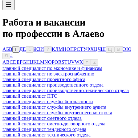
Работа и вакансии
по профессии в Алаево
А
Б
В
Д
Е
Ж
З
И
К
Л
М
Н
О
П
Р
С
Т
У
Ф
Х
Ц
Ч
Ш
Э
Ю
Г
Ё
Й
Щ
Ы
#
Я
A
B
C
D
E
F
G
H
I
J
K
L
M
N
O
P
Q
R
S
T
U
V
W
X
Y
Z
главный специалист по экономике и финансам
главный специалист по электроснабжению
главный специалист проектного офиса
главный специалист производственного отдела
главный специалист производственно-технического отдела
главный специалист ПТО
главный специалист службы безопасности
главный специалист службы внутреннего аудита
главный специалист службы внутреннего контроля
главный специалист сметного отдела
главный специалист сметно-договорного отдела
главный специалист тендерного отдела
главный специалист технического отдела