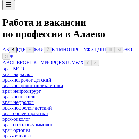
Работа и вакансии
по профессии в Алаево
А
Б
Г
Д
Е
Ж
З
И
К
Л
М
Н
О
П
Р
С
Т
У
Ф
Х
Ц
Ч
Ш
Э
Ю
В
Ё
Й
Щ
Ы
#
Я
A
B
C
D
E
F
G
H
I
J
K
L
M
N
O
P
Q
R
S
T
U
V
W
X
Y
Z
врач МСЭ
врач-нарколог
врач-невролог детский
врач-невролог поликлиники
врач-нейрохирург
врач-неонатолог
врач-нефролог
врач-нефролог детский
врач общей практики
врач-онколог
врач онколог-маммолог
врач-ортопед
врач-остеопат