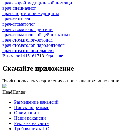
врач скорой медицинской помощи
врач-специалист
врач спортивной медицины
врач-статистик
врач-стоматолог
врач-стоматолог детский
врач-стоматолог общей практики
врач стоматолог-ортопед
врач стоматолог-пародонтолог
врач стоматолог-терапевт
В начало
14
15
16
17
18
19
дальше
Скачайте приложение
Чтобы получать уведомления о приглашениях мгновенно
HeadHunter
Размещение вакансий
Поиск по резюме
О компании
Наши вакансии
Реклама на сайте
Требования к ПО