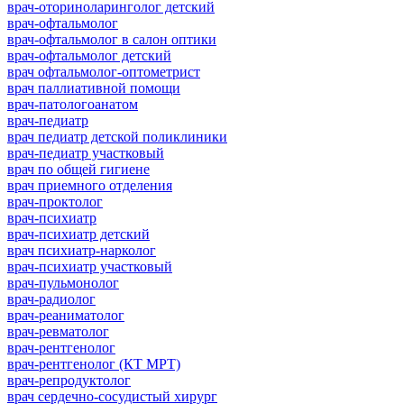
врач-оториноларинголог детский
врач-офтальмолог
врач-офтальмолог в салон оптики
врач-офтальмолог детский
врач офтальмолог-оптометрист
врач паллиативной помощи
врач-патологоанатом
врач-педиатр
врач педиатр детской поликлиники
врач-педиатр участковый
врач по общей гигиене
врач приемного отделения
врач-проктолог
врач-психиатр
врач-психиатр детский
врач психиатр-нарколог
врач-психиатр участковый
врач-пульмонолог
врач-радиолог
врач-реаниматолог
врач-ревматолог
врач-рентгенолог
врач-рентгенолог (КТ МРТ)
врач-репродуктолог
врач сердечно-сосудистый хирург