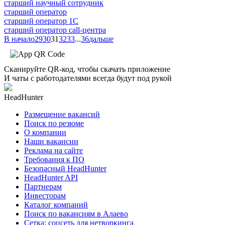
старший научный сотрудник
старший оператор
старший оператор 1С
старший оператор call-центра
В начало
29
30
31
32
33
...
36
дальше
Сканируйте QR-код, чтобы скачать приложение
И чаты с работодателями всегда будут под рукой
HeadHunter
Размещение вакансий
Поиск по резюме
О компании
Наши вакансии
Реклама на сайте
Требования к ПО
Безопасный HeadHunter
HeadHunter API
Партнерам
Инвесторам
Каталог компаний
Поиск по вакансиям в Алаево
Сетка: соцсеть для нетворкинга