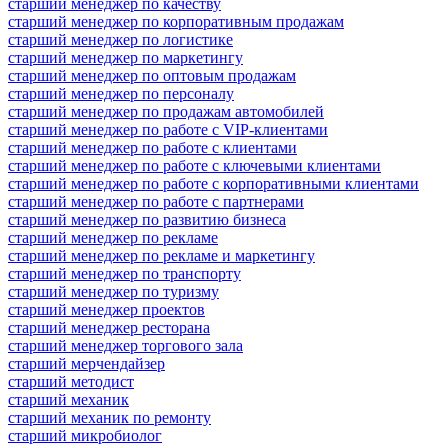
старший менеджер по качеству
старший менеджер по корпоративным продажам
старший менеджер по логистике
старший менеджер по маркетингу
старший менеджер по оптовым продажам
старший менеджер по персоналу
старший менеджер по продажам автомобилей
старший менеджер по работе с VIP-клиентами
старший менеджер по работе с клиентами
старший менеджер по работе с ключевыми клиентами
старший менеджер по работе с корпоративными клиентами
старший менеджер по работе с партнерами
старший менеджер по развитию бизнеса
старший менеджер по рекламе
старший менеджер по рекламе и маркетингу
старший менеджер по транспорту
старший менеджер по туризму
старший менеджер проектов
старший менеджер ресторана
старший менеджер торгового зала
старший мерчендайзер
старший методист
старший механик
старший механик по ремонту
старший микробиолог