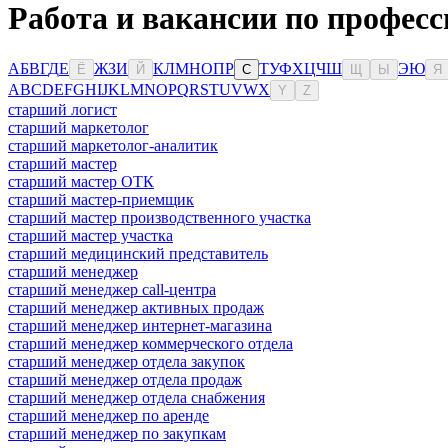
Работа и вакансии по професс
А
Б
В
Г
Д
Е
Ж
З
И
К
Л
М
Н
О
П
Р
Т
У
Ф
Х
Ц
Ч
Ш
Э
Ю
Ё
Й
С
Щ
Ы
Я
A
B
C
D
E
F
G
H
I
J
K
L
M
N
O
P
Q
R
S
T
U
V
W
X
Y
Z
старший логист
старший маркетолог
старший маркетолог-аналитик
старший мастер
старший мастер ОТК
старший мастер-приемщик
старший мастер производственного участка
старший мастер участка
старший медицинский представитель
старший менеджер
старший менеджер call-центра
старший менеджер активных продаж
старший менеджер интернет-магазина
старший менеджер коммерческого отдела
старший менеджер отдела закупок
старший менеджер отдела продаж
старший менеджер отдела снабжения
старший менеджер по аренде
старший менеджер по закупкам