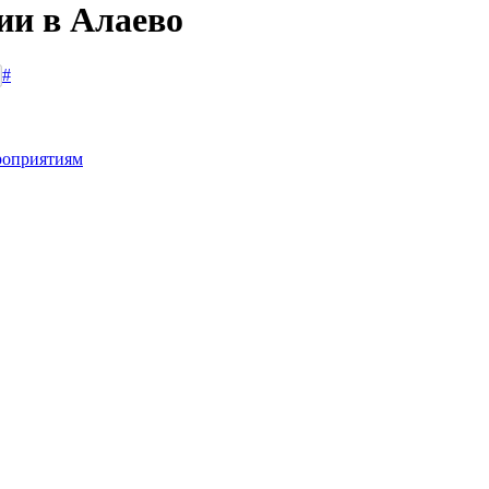
ии в Алаево
#
роприятиям