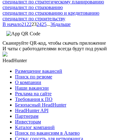
специалист по стратегическому планированию
специалист по страхованию
специалист по страхованию и кредитованию
специалист по строительству
В начало
21
22
23
24
25
...
36
дальше
Сканируйте QR-код, чтобы скачать приложение
И чаты с работодателями всегда будут под рукой
HeadHunter
Размещение вакансий
Поиск по резюме
О компании
Наши вакансии
Реклама на сайте
Требования к ПО
Безопасный HeadHunter
HeadHunter API
Партнерам
Инвесторам
Каталог компаний
Поиск по вакансиям в Алаево
Сетка: соцсеть для нетворкинга