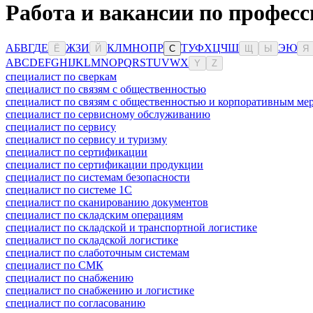
Работа и вакансии по професс
А
Б
В
Г
Д
Е
Ж
З
И
К
Л
М
Н
О
П
Р
Т
У
Ф
Х
Ц
Ч
Ш
Э
Ю
Ё
Й
С
Щ
Ы
Я
A
B
C
D
E
F
G
H
I
J
K
L
M
N
O
P
Q
R
S
T
U
V
W
X
Y
Z
специалист по сверкам
специалист по связям с общественностью
специалист по связям с общественностью и корпоративным ме
специалист по сервисному обслуживанию
специалист по сервису
специалист по сервису и туризму
специалист по сертификации
специалист по сертификации продукции
специалист по системам безопасности
специалист по системе 1С
специалист по сканированию документов
специалист по складским операциям
специалист по складской и транспортной логистике
специалист по складской логистике
специалист по слаботочным системам
специалист по СМК
специалист по снабжению
специалист по снабжению и логистике
специалист по согласованию