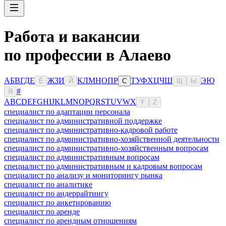
Работа и вакансии
по профессии в Алаево
А
Б
В
Г
Д
Е
Ж
З
И
К
Л
М
Н
О
П
Р
Т
У
Ф
Х
Ц
Ч
Ш
Э
Ю
Ё
Й
С
Щ
Ы
#
Я
A
B
C
D
E
F
G
H
I
J
K
L
M
N
O
P
Q
R
S
T
U
V
W
X
Y
Z
специалист по адаптации персонала
специалист по административной поддержке
специалист по административно-кадровой работе
специалист по административно-хозяйственной деятельности
специалист по административно-хозяйственным вопросам
специалист по административным вопросам
специалист по административным и кадровым вопросам
специалист по анализу и мониторингу рынка
специалист по аналитике
специалист по андеррайтингу
специалист по анкетированию
специалист по аренде
специалист по арендным отношениям