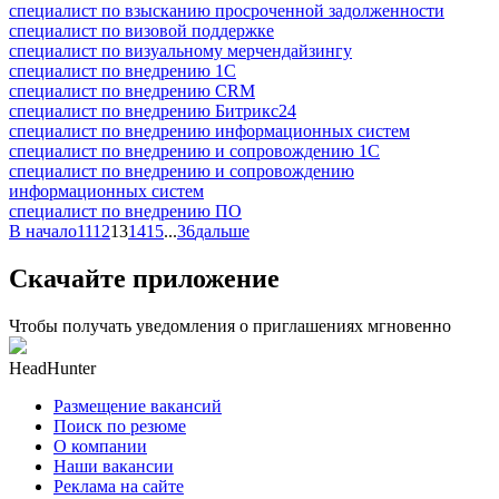
специалист по взысканию просроченной задолженности
специалист по визовой поддержке
специалист по визуальному мерчендайзингу
специалист по внедрению 1С
специалист по внедрению CRM
специалист по внедрению Битрикс24
специалист по внедрению информационных систем
специалист по внедрению и сопровождению 1С
специалист по внедрению и сопровождению
информационных систем
специалист по внедрению ПО
В начало
11
12
13
14
15
...
36
дальше
Скачайте приложение
Чтобы получать уведомления о приглашениях мгновенно
HeadHunter
Размещение вакансий
Поиск по резюме
О компании
Наши вакансии
Реклама на сайте