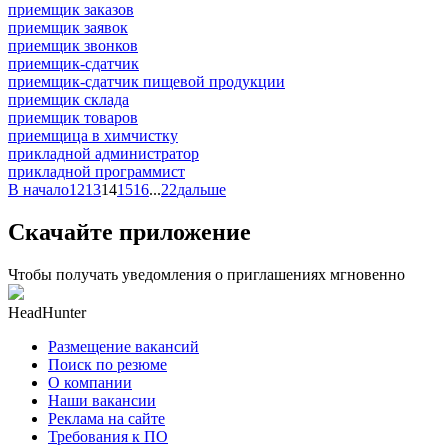
приемщик заказов
приемщик заявок
приемщик звонков
приемщик-сдатчик
приемщик-сдатчик пищевой продукции
приемщик склада
приемщик товаров
приемщица в химчистку
прикладной администратор
прикладной программист
В начало
12
13
14
15
16
...
22
дальше
Скачайте приложение
Чтобы получать уведомления о приглашениях мгновенно
HeadHunter
Размещение вакансий
Поиск по резюме
О компании
Наши вакансии
Реклама на сайте
Требования к ПО