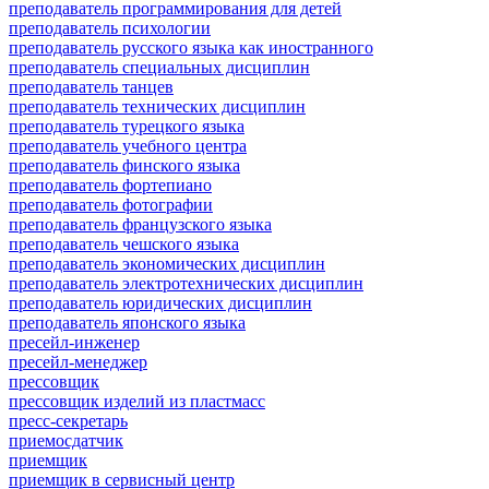
преподаватель программирования для детей
преподаватель психологии
преподаватель русского языка как иностранного
преподаватель специальных дисциплин
преподаватель танцев
преподаватель технических дисциплин
преподаватель турецкого языка
преподаватель учебного центра
преподаватель финского языка
преподаватель фортепиано
преподаватель фотографии
преподаватель французского языка
преподаватель чешского языка
преподаватель экономических дисциплин
преподаватель электротехнических дисциплин
преподаватель юридических дисциплин
преподаватель японского языка
пресейл-инженер
пресейл-менеджер
прессовщик
прессовщик изделий из пластмасс
пресс-секретарь
приемосдатчик
приемщик
приемщик в сервисный центр