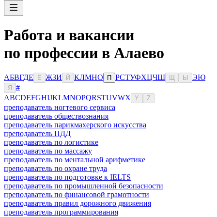
Работа и вакансии
по профессии в Алаево
А
Б
В
Г
Д
Е
Ж
З
И
К
Л
М
Н
О
Р
С
Т
У
Ф
Х
Ц
Ч
Ш
Э
Ю
Ё
Й
П
Щ
Ы
#
Я
A
B
C
D
E
F
G
H
I
J
K
L
M
N
O
P
Q
R
S
T
U
V
W
X
Y
Z
преподаватель ногтевого сервиса
преподаватель обществознания
преподаватель парикмахерского искусства
преподаватель ПДД
преподаватель по логистике
преподаватель по массажу
преподаватель по ментальной арифметике
преподаватель по охране труда
преподаватель по подготовке к IELTS
преподаватель по промышленной безопасности
преподаватель по финансовой грамотности
преподаватель правил дорожного движения
преподаватель программирования