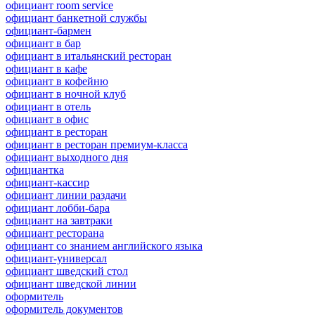
официант room service
официант банкетной службы
официант-бармен
официант в бар
официант в итальянский ресторан
официант в кафе
официант в кофейню
официант в ночной клуб
официант в отель
официант в офис
официант в ресторан
официант в ресторан премиум-класса
официант выходного дня
официантка
официант-кассир
официант линии раздачи
официант лобби-бара
официант на завтраки
официант ресторана
официант со знанием английского языка
официант-универсал
официант шведский стол
официант шведской линии
оформитель
оформитель документов