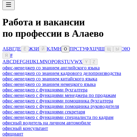
Работа и вакансии
по профессии в Алаево
А
Б
В
Г
Д
Е
Ж
З
И
К
Л
М
Н
П
Р
С
Т
У
Ф
Х
Ц
Ч
Ш
Э
Ю
Ё
Й
О
Щ
Ы
#
Я
A
B
C
D
E
F
G
H
I
J
K
L
M
N
O
P
Q
R
S
T
U
V
W
X
Y
Z
офис-менеджер со знанием английского языка
офис-менеджер со знанием кадрового делопроизводства
офис-менеджер со знанием китайского языка
офис-менеджер со знанием немецкого языка
офис-менеджер с функциями бухгалтера
офис-менеджер с функциями менеджера по продажам
офис-менеджер с функциями помощника бухгалтера
офис-менеджер с функциями помощника руководителя
офис-менеджер с функциями секретаря
офис-менеджер с функциями специалиста по кадрам
офисный водитель на личном автомобиле
офисный консультант
официант