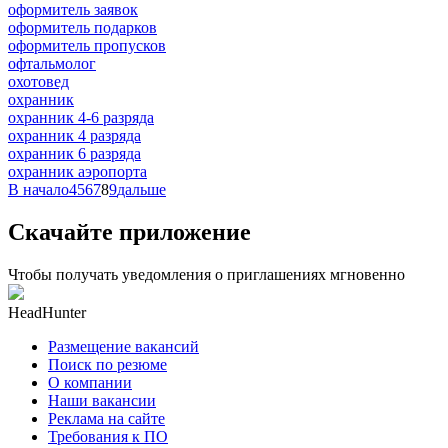
оформитель заявок
оформитель подарков
оформитель пропусков
офтальмолог
охотовед
охранник
охранник 4-6 разряда
охранник 4 разряда
охранник 6 разряда
охранник аэропорта
В начало
4
5
6
7
8
9
дальше
Скачайте приложение
Чтобы получать уведомления о приглашениях мгновенно
HeadHunter
Размещение вакансий
Поиск по резюме
О компании
Наши вакансии
Реклама на сайте
Требования к ПО