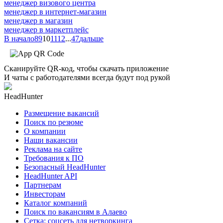
менеджер визового центра
менеджер в интернет-магазин
менеджер в магазин
менеджер в маркетплейс
В начало
8
9
10
11
12
...
47
дальше
Сканируйте QR-код, чтобы скачать приложение
И чаты с работодателями всегда будут под рукой
HeadHunter
Размещение вакансий
Поиск по резюме
О компании
Наши вакансии
Реклама на сайте
Требования к ПО
Безопасный HeadHunter
HeadHunter API
Партнерам
Инвесторам
Каталог компаний
Поиск по вакансиям в Алаево
Сетка: соцсеть для нетворкинга