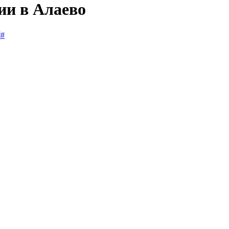
ии в Алаево
#