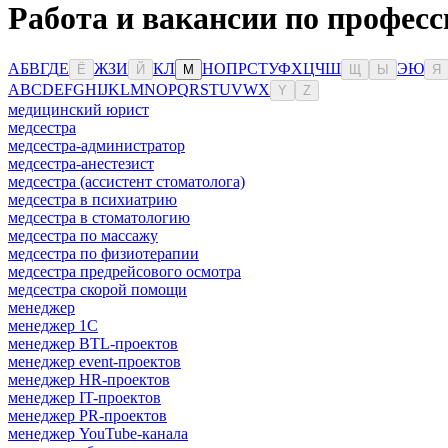
Работа и вакансии по професс
А
Б
В
Г
Д
Е
Ж
З
И
К
Л
Н
О
П
Р
С
Т
У
Ф
Х
Ц
Ч
Ш
Э
Ю
Ё
Й
М
Щ
Ы
Я
A
B
C
D
E
F
G
H
I
J
K
L
M
N
O
P
Q
R
S
T
U
V
W
X
Y
Z
медицинский юрист
медсестра
медсестра-администратор
медсестра-анестезист
медсестра (ассистент стоматолога)
медсестра в психиатрию
медсестра в стоматологию
медсестра по массажу
медсестра по физиотерапии
медсестра предрейсового осмотра
медсестра скорой помощи
менеджер
менеджер 1С
менеджер BTL-проектов
менеджер event-проектов
менеджер HR-проектов
менеджер IT-проектов
менеджер PR-проектов
менеджер YouTube-канала