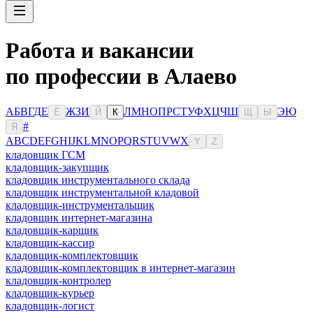
Работа и вакансии
по профессии в Алаево
А
Б
В
Г
Д
Е
Ж
З
И
Л
М
Н
О
П
Р
С
Т
У
Ф
Х
Ц
Ч
Ш
Э
Ю
Ё
Й
К
Щ
Ы
#
Я
A
B
C
D
E
F
G
H
I
J
K
L
M
N
O
P
Q
R
S
T
U
V
W
X
Y
Z
кладовщик ГСМ
кладовщик-закупщик
кладовщик инструментального склада
кладовщик инструментальной кладовой
кладовщик-инструментальщик
кладовщик интернет-магазина
кладовщик-карщик
кладовщик-кассир
кладовщик-комплектовщик
кладовщик-комплектовщик в интернет-магазин
кладовщик-контролер
кладовщик-курьер
кладовщик-логист