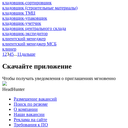
кладовщик-сортировщик
кладовщик (строительные материалы)
кладовщик ТМЦ
кладовщик-упаковщик
кладовщик-учетчик
кладовщик центрального склада
кладовщик-экспедитор
клиентский менеджер
клиентский менеджер МСБ
клинер
1
2
3
4
5
...
11
дальше
Скачайте приложение
Чтобы получать уведомления о приглашениях мгновенно
HeadHunter
Размещение вакансий
Поиск по резюме
О компании
Наши вакансии
Реклама на сайте
Требования к ПО