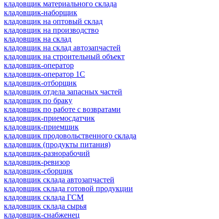
кладовщик материального склада
кладовщик-наборщик
кладовщик на оптовый склад
кладовщик на производство
кладовщик на склад
кладовщик на склад автозапчастей
кладовщик на строительный объект
кладовщик-оператор
кладовщик-оператор 1С
кладовщик-отборщик
кладовщик отдела запасных частей
кладовщик по браку
кладовщик по работе с возвратами
кладовщик-приемосдатчик
кладовщик-приемщик
кладовщик продовольственного склада
кладовщик (продукты питания)
кладовщик-разнорабочий
кладовщик-ревизор
кладовщик-сборщик
кладовщик склада автозапчастей
кладовщик склада готовой продукции
кладовщик склада ГСМ
кладовщик склада сырья
кладовщик-снабженец