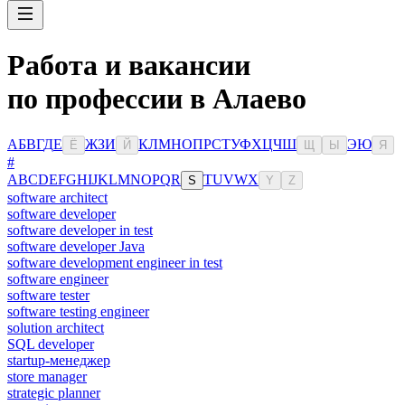
Работа и вакансии
по профессии в Алаево
А
Б
В
Г
Д
Е
Ж
З
И
К
Л
М
Н
О
П
Р
С
Т
У
Ф
Х
Ц
Ч
Ш
Э
Ю
Ё
Й
Щ
Ы
Я
#
A
B
C
D
E
F
G
H
I
J
K
L
M
N
O
P
Q
R
T
U
V
W
X
S
Y
Z
software architect
software developer
software developer in test
software developer Java
software development engineer in test
software engineer
software tester
software testing engineer
solution architect
SQL developer
startup-менеджер
store manager
strategic planner