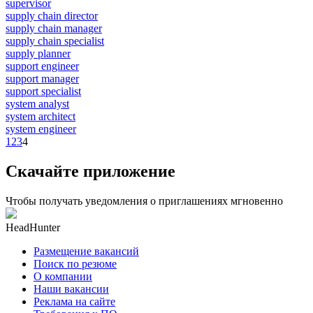
supervisor
supply chain director
supply chain manager
supply chain specialist
supply planner
support engineer
support manager
support specialist
system analyst
system architect
system engineer
1
2
3
4
Скачайте приложение
Чтобы получать уведомления о приглашениях мгновенно
HeadHunter
Размещение вакансий
Поиск по резюме
О компании
Наши вакансии
Реклама на сайте