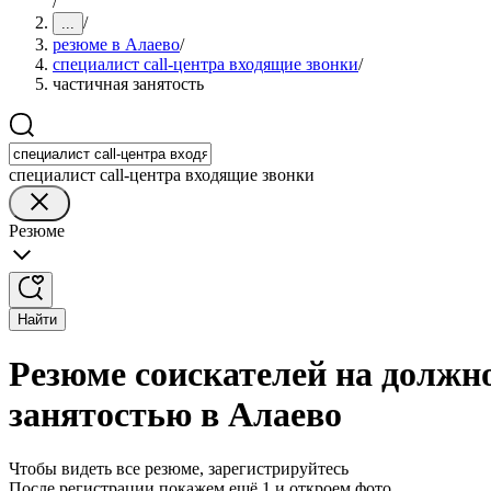
/
/
...
резюме в Алаево
/
специалист call-центра входящие звонки
/
частичная занятость
специалист call-центра входящие звонки
Резюме
Найти
Резюме соискателей на должно
занятостью в Алаево
Чтобы видеть все резюме, зарегистрируйтесь
После регистрации покажем ещё 1 и откроем фото