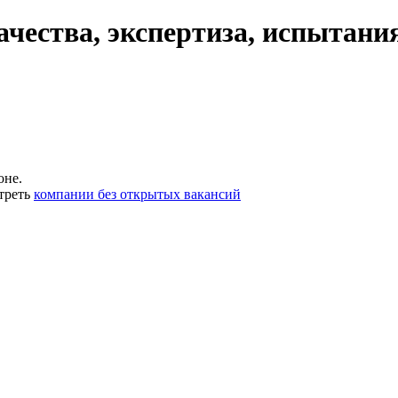
ачества, экспертиза, испытани
оне.
треть
компании без открытых вакансий