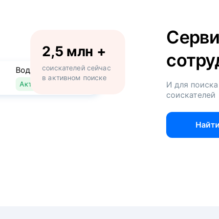
Серви
2,5 млн +
сотру
соискателей сейчас
Водитель
в активном поиске
Активно ищет работу
И для поиска
соискателей
Найти