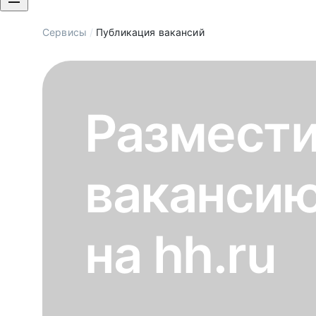
Сервисы
/
Публикация вакансий
Размест
ваканси
на hh.ru