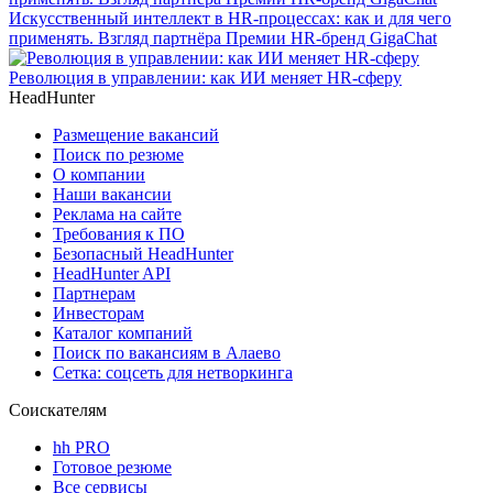
Искусственный интеллект в HR-процессах: как и для чего
применять. Взгляд партнёра Премии HR-бренд GigaChat
Революция в управлении: как ИИ меняет HR-сферу
HeadHunter
Размещение вакансий
Поиск по резюме
О компании
Наши вакансии
Реклама на сайте
Требования к ПО
Безопасный HeadHunter
HeadHunter API
Партнерам
Инвесторам
Каталог компаний
Поиск по вакансиям в Алаево
Сетка: соцсеть для нетворкинга
Соискателям
hh PRO
Готовое резюме
Все сервисы