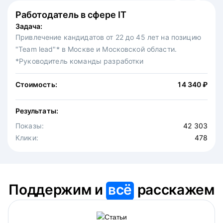
Работодатель в сфере IT
Федеральная сеть ресторанов
Задача:
Задача:
Привлечение кандидатов от 22 до 45 лет на позицию
Привлечение на вакансию официантов в московскую
"Team lead"* в Москве и Московской области.
точку известной федеральной сети ресторанов.
*Руководитель команды разработки
Стоимость:
30 875 ₽
Стоимость:
14 340 ₽
Результаты:
Результаты:
Показы:
4 646
Показы:
Клики:
42 303
475
Клики:
478
Поддержим и
всё
расскажем