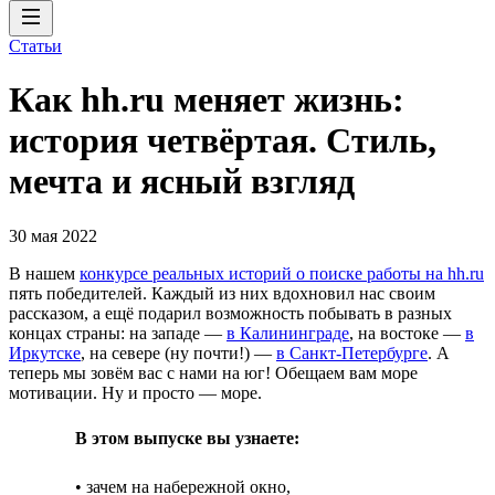
Статьи
Как hh.ru меняет жизнь:
история четвёртая. Стиль,
мечта и ясный взгляд
30 мая 2022
В нашем
конкурсе реальных историй о поиске работы на hh.ru
пять победителей. Каждый из них вдохновил нас своим
рассказом, а ещё подарил возможность побывать в разных
концах страны: на западе —
в Калининграде
, на востоке —
в
Иркутске
, на севере (ну почти!) —
в Санкт-Петербурге
. А
теперь мы зовём вас с нами на юг! Обещаем вам море
мотивации. Ну и просто — море.
В этом выпуске вы узнаете:
• зачем на набережной окно,