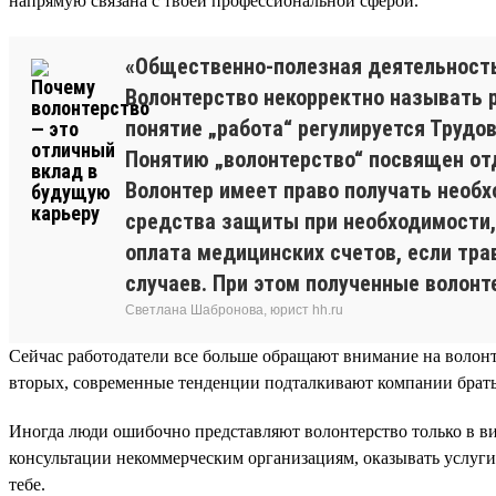
напрямую связана с твоей профессиональной сферой.
«Общественно-полезная деятельност
Волонтерство некорректно называть р
понятие „работа“ регулируется Трудо
Понятию „волонтерство“ посвящен отд
Волонтер имеет право получать необ
средства защиты при необходимости, 
оплата медицинских счетов, если тр
случаев. При этом полученные волон
Светлана Шабронова, юрист hh.ru
Сейчас работодатели все больше обращают внимание на волонт
вторых, современные тенденции подталкивают компании брать
Иногда люди ошибочно представляют волонтерство только в ви
консультации некоммерческим организациям, оказывать услуги
тебе.