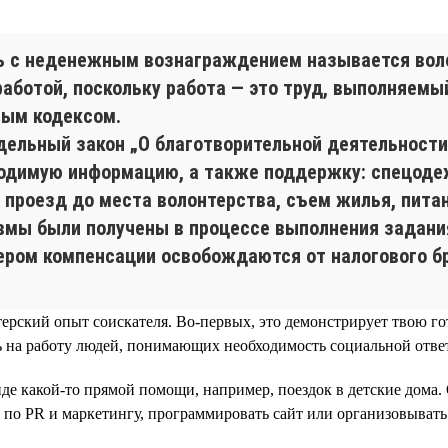
ь с неденежным вознаграждением называется воло
аботой, поскольку работа — это труд, выполняемы
вым кодексом.
ельный закон „О благотворительной деятельности 
ходимую информацию, а также поддержку: спецоде
проезд до места волонтерства, съем жилья, питан
авмы были получены в процессе выполнения задани
тером компенсации освобождаются от налогового б
ерский опыт соискателя. Во-первых, это демонстрирует твою го
 на работу людей, понимающих необходимость социальной ответ
де какой-то прямой помощи, например, поездок в детские дома
 по PR и маркетингу, программировать сайт или организовывать