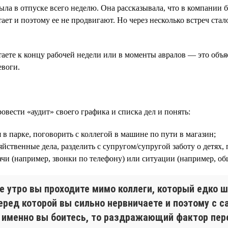
 была в отпуске всего неделю. Она рассказывала, что в компании
ает и поэтому ее не продвигают. Но через несколько встреч стало
таете к концу рабочей недели или в моменты авралов — это объ
евоги.
овести «аудит» своего графика и списка дел и понять:
 в парке, поговорить с коллегой в машине по пути в магазин;
ственные дела, разделить с супругом/супругой заботу о детях, 
адачи (например, звонки по телефону) или ситуации (например, 
е утро вы проходите мимо коллеги, который едко ш
еред которой вы сильно нервничаете и поэтому с с
о именно вы боитесь, то раздражающий фактор пере