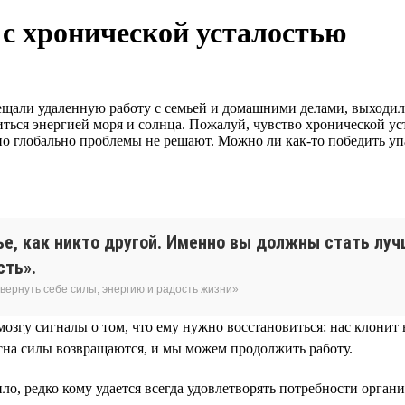
 с хронической усталостью
щали удаленную работу с семьей и домашними делами, выходили 
ядиться энергией моря и солнца. Пожалуй, чувство хронической у
но глобально проблемы не решают. Можно ли как-то победить у
е, как никто другой. Именно вы должны стать луч
сть».
 вернуть себе силы, энергию и радость жизни»
мозгу сигналы о том, что ему нужно восстановиться: нас клонит 
сна силы возвращаются, и мы можем продолжить работу.
ло, редко кому удается всегда удовлетворять потребности органи