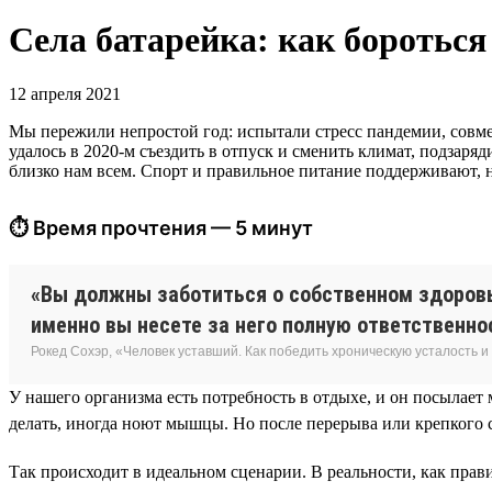
Села батарейка: как бороться
12 апреля 2021
Мы пережили непростой год: испытали стресс пандемии, совме
удалось в 2020-м съездить в отпуск и сменить климат, подзар
близко нам всем. Спорт и правильное питание поддерживают, 
⏱ Время прочтения — 5 минут
«Вы должны заботиться о собственном здоровь
именно вы несете за него полную ответственно
Рокед Сохэр, «Человек уставший. Как победить хроническую усталость и
У нашего организма есть потребность в отдыхе, и он посылает 
делать, иногда ноют мышцы. Но после перерыва или крепкого 
Так происходит в идеальном сценарии. В реальности, как прави